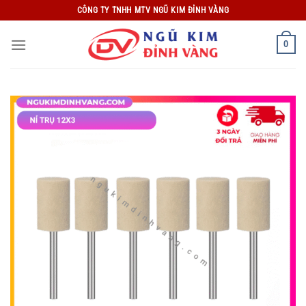
Bỏ
CÔNG TY TNHH MTV NGŨ KIM ĐỈNH VÀNG
qua
nội
0
dung