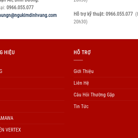
oại:
0966.055.077
Hỗ trợ kỹ thuật:
0966.055.077
(
hungn@ngukimdinhvang.com
20h30)
G HIỆU
HÕ TRỢ
G
Giới Thiệu
Liên Hệ
Câu Hỏi Thường Gặp
Tin Tức
AMAWA
ỆN VERTEX