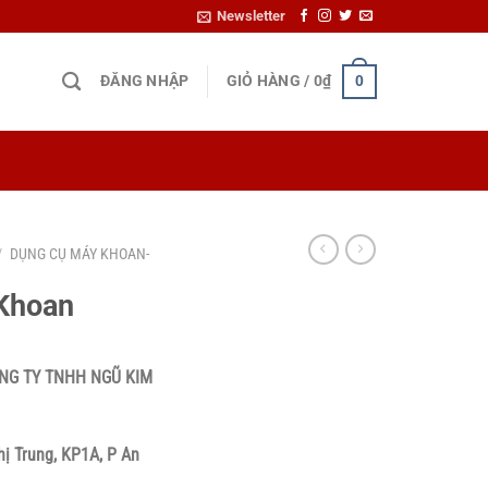
Newsletter
ĐĂNG NHẬP
GIỎ HÀNG /
0
₫
0
/
DỤNG CỤ MÁY KHOAN-
Khoan
NG TY TNHH NGŨ KIM
hị Trung, KP1A, P An