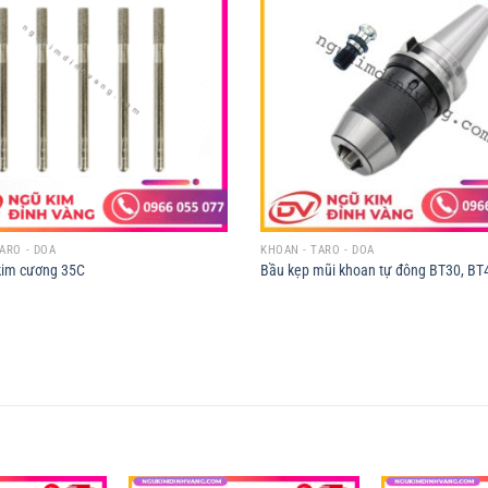
ARO - DOA
KHOAN - TARO - DOA
kim cương 35C
Bầu kẹp mũi khoan tự đông BT30, BT