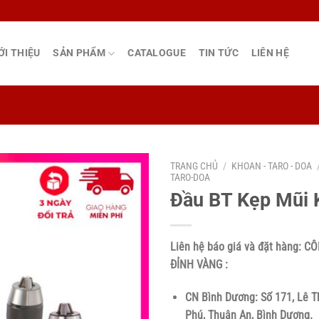
ỚI THIỆU
SẢN PHẨM
CATALOGUE
TIN TỨC
LIÊN HỆ
TRANG CHỦ
/
KHOAN - TARO - DOA
TARO-DOA
Đầu BT Kẹp Mũi 
Liên hệ báo giá và đặt hàng:
CÔ
ĐỈNH VÀNG :
CN Bình Dương: Số 171, Lê T
Phú, Thuận An, Bình Dương.