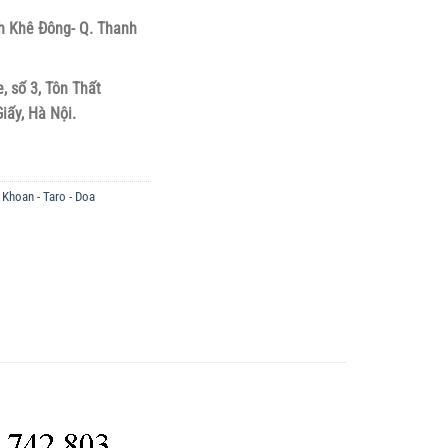
h Khê Đông- Q. Thanh
, số 3, Tôn Thất
iấy, Hà Nội.
,
Khoan - Taro - Doa