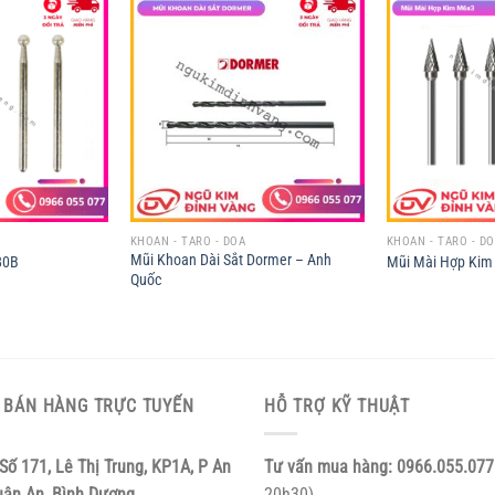
KHOAN - TARO - DOA
KHOAN - TARO - D
Mũi Khoan Dài Sắt Dormer – Anh
80B
Mũi Mài Hợp Kim
Quốc
 BÁN HÀNG TRỰC TUYẾN
HỖ TRỢ KỸ THUẬT
Số 171, Lê Thị Trung, KP1A, P An
Tư vấn mua hàng:
0966.055.077
uận An, Bình Dương.
20h30)