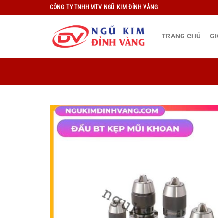
Bỏ
CÔNG TY TNHH MTV NGŨ KIM ĐỈNH VÀNG
qua
nội
TRANG CHỦ
GI
dung