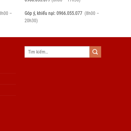
8h00 –
Góp ý, khiếu nại:
0966.055.077
(8h00 –
20h30)