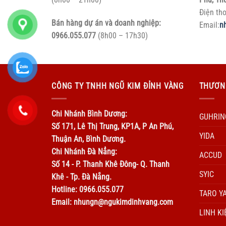
Điện th
Bán hàng dự án và doanh nghiệp:
Email:
n
0966.055.077
(8h00 – 17h30)
CÔNG TY TNHH NGŨ KIM ĐỈNH VÀNG
THƯƠN
Chi Nhánh Bình Dương:
GUHRIN
Số 171, Lê Thị Trung, KP1A, P An Phú,
YIDA
Thuận An, Bình Dương.
Chi Nhánh Đà Nẳng:
ACCUD
Số 14 - P. Thanh Khê Đông- Q. Thanh
SYIC
Khê - Tp. Đà Nẵng.
Hotline: 0966.055.077
TARO Y
Email: nhungn@ngukimdinhvang.com
LINH KI