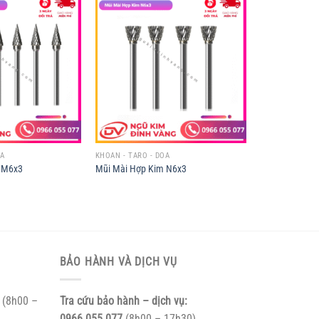
OA
KHOAN - TARO - DOA
 M6x3
Mũi Mài Hợp Kim N6x3
BẢO HÀNH VÀ DỊCH VỤ
(8h00 –
Tra cứu bảo hành – dịch vụ:
0966.055.077
(8h00 – 17h30)