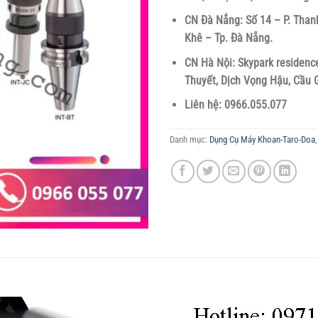
CN Đà Nẳng: Số 14 – P. Than
Khê – Tp. Đà Nẵng.
CN Hà Nội: Skypark residence
Thuyết, Dịch Vọng Hậu, Cầu G
Liên hệ: 0966.055.077
Danh mục:
Dụng Cụ Máy Khoan-Taro-Doa