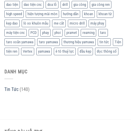
dao tiện
dao tiện cnc
doa lỗ
drill
gia công
gia công ren
high speed
hiện tượng mài mòn
hướng dẫn
khoan
khoan từ
kẹp dao
lò xo khuôn mẫu
me cắt
micro drill
máy phay
máy tiện cnc
PCD
phay
phoi
pramet
reaming
taro
taro xoắn yamawa
taro yamawa
thương hiệu yamawa
tin tức
Tiện
tiện ren
Vertex
yamawa
ê tô thuỷ lực
đầu kẹp
đọc thông số
DANH MỤC
Tin Tức
(140)