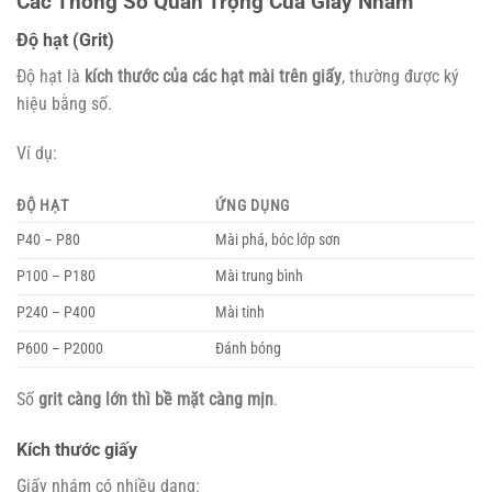
Các Thông Số Quan Trọng Của Giấy Nhám
Độ hạt (Grit)
Độ hạt là
kích thước của các hạt mài trên giấy
, thường được ký
hiệu bằng số.
Ví dụ:
ĐỘ HẠT
ỨNG DỤNG
P40 – P80
Mài phá, bóc lớp sơn
P100 – P180
Mài trung bình
P240 – P400
Mài tinh
P600 – P2000
Đánh bóng
Số
grit càng lớn thì bề mặt càng mịn
.
Kích thước giấy
Giấy nhám có nhiều dạng: