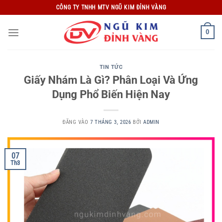
Bỏ
CÔNG TY TNHH MTV NGŨ KIM ĐỈNH VÀNG
qua
nội
0
dung
TIN TỨC
Giấy Nhám Là Gì? Phân Loại Và Ứng
Dụng Phổ Biến Hiện Nay
ĐĂNG VÀO
7 THÁNG 3, 2026
BỞI
ADMIN
07
Th3