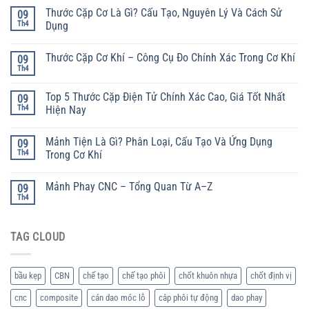
Thước Cặp Cơ Là Gì? Cấu Tạo, Nguyên Lý Và Cách Sử
09
Th4
Dụng
Thước Cặp Cơ Khí – Công Cụ Đo Chính Xác Trong Cơ Khí
09
Th4
Top 5 Thước Cặp Điện Tử Chính Xác Cao, Giá Tốt Nhất
09
Th4
Hiện Nay
Mảnh Tiện Là Gì? Phân Loại, Cấu Tạo Và Ứng Dụng
09
Th4
Trong Cơ Khí
Mảnh Phay CNC – Tổng Quan Từ A–Z
09
Th4
TAG CLOUD
bầu kẹp
CBN
chế tạo
chế tạo phôi
chốt khuôn nhựa
chốt định vị
cnc
composite
cán dao móc lỗ
câp phôi tự động
dao phay