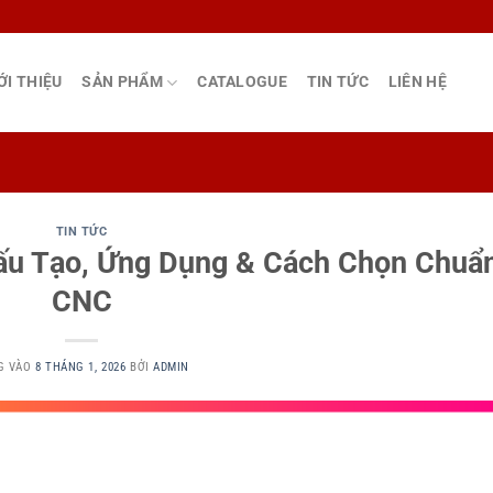
ỚI THIỆU
SẢN PHẨM
CATALOGUE
TIN TỨC
LIÊN HỆ
TIN TỨC
ấu Tạo, Ứng Dụng & Cách Chọn Chuẩ
CNC
G VÀO
8 THÁNG 1, 2026
BỞI
ADMIN