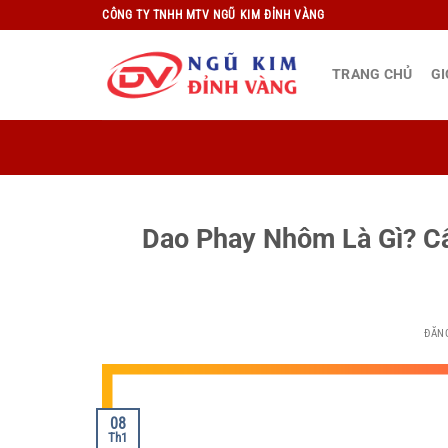
Bỏ
CÔNG TY TNHH MTV NGŨ KIM ĐỈNH VÀNG
qua
nội
TRANG CHỦ
GI
dung
Dao Phay Nhôm Là Gì? C
ĐĂN
08
Th1