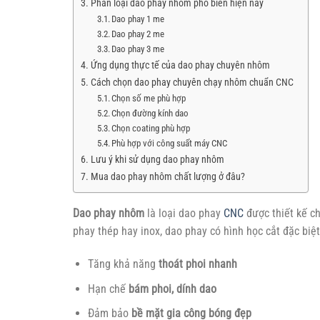
Phân loại dao phay nhôm phổ biến hiện nay
Dao phay 1 me
Dao phay 2 me
Dao phay 3 me
Ứng dụng thực tế của dao phay chuyên nhôm
Cách chọn dao phay chuyên chạy nhôm chuẩn CNC
Chọn số me phù hợp
Chọn đường kính dao
Chọn coating phù hợp
Phù hợp với công suất máy CNC
Lưu ý khi sử dụng dao phay nhôm
Mua dao phay nhôm chất lượng ở đâu?
Dao phay nhôm
là loại dao phay
CNC
được thiết kế c
phay thép hay inox, dao phay có hình học cắt đặc biệ
Tăng khả năng
thoát phoi nhanh
Hạn chế
bám phoi, dính dao
Đảm bảo
bề mặt gia công bóng đẹp