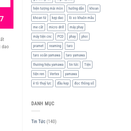
hiện tượng mài mòn
hướng dẫn
khoan
khoan từ
kẹp dao
lò xo khuôn mẫu
me cắt
micro drill
máy phay
máy tiện cnc
PCD
phay
phoi
hất
pramet
reaming
taro
i dao
taro xoắn yamawa
taro yamawa
thương hiệu yamawa
tin tức
Tiện
tiện ren
Vertex
yamawa
ê tô thuỷ lực
đầu kẹp
đọc thông số
DANH MỤC
Tin Tức
(140)