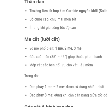
Thân dao
Thường làm từ
hợp kim Carbide nguyên khối (Soli
Độ cứng cao, chịu mài mòn tốt
Ít rung khi gia công tốc độ cao
Me cắt (lưỡi cắt)
Số me phổ biến:
1 me, 2 me, 3 me
Góc xoắn lớn (35° – 45°) giúp thoát phoi nhanh
Mép cắt sắc bén, tối ưu cho vật liệu mềm
Trong đó:
Dao phay 1 me – 2 me
: được sử dụng nhiều nhất
Dao phay 3 me
: dùng khi cần cân bằng giữa tốc đ
Góc cắt & hình học dao