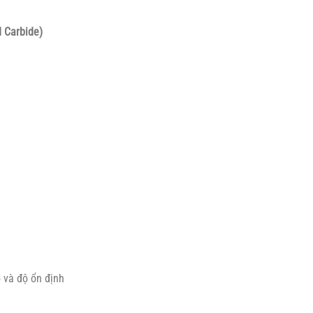
d Carbide)
ộ và độ ổn định