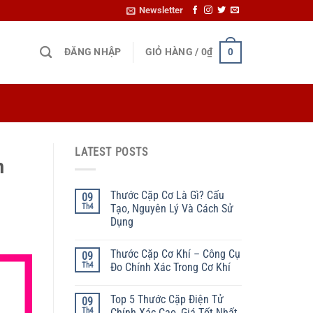
Newsletter
ĐĂNG NHẬP
GIỎ HÀNG /
0
₫
0
LATEST POSTS
n
Thước Cặp Cơ Là Gì? Cấu
09
Th4
Tạo, Nguyên Lý Và Cách Sử
Dụng
Thước Cặp Cơ Khí – Công Cụ
09
Th4
Đo Chính Xác Trong Cơ Khí
Top 5 Thước Cặp Điện Tử
09
Th4
Chính Xác Cao, Giá Tốt Nhất