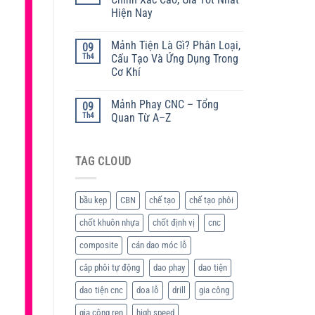
Hiện Nay
Mảnh Tiện Là Gì? Phân Loại,
09
Th4
Cấu Tạo Và Ứng Dụng Trong
Cơ Khí
Mảnh Phay CNC – Tổng
09
Th4
Quan Từ A–Z
TAG CLOUD
bầu kẹp
CBN
chế tạo
chế tạo phôi
chốt khuôn nhựa
chốt định vị
cnc
composite
cán dao móc lỗ
câp phôi tự động
dao phay
dao tiện
dao tiện cnc
doa lỗ
drill
gia công
gia công ren
high speed