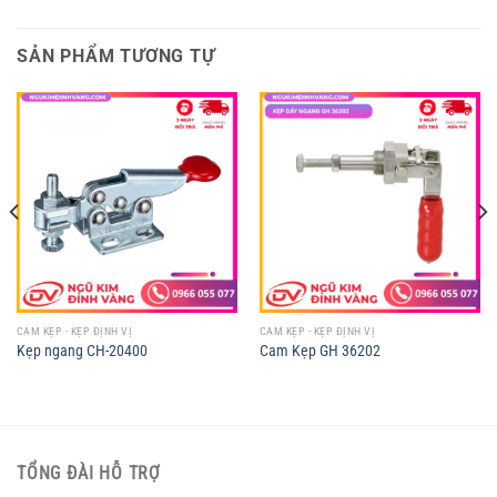
SẢN PHẨM TƯƠNG TỰ
CAM KẸP - KẸP ĐỊNH VỊ
CAM KẸP - KẸP ĐỊNH VỊ
Kẹp ngang CH-20400
Cam Kẹp GH 36202
TỔNG ĐÀI HỖ TRỢ