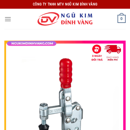
Bỏ
CÔNG TY TNHH MTV NGŨ KIM ĐỈNH VÀNG
qua
nội
0
dung