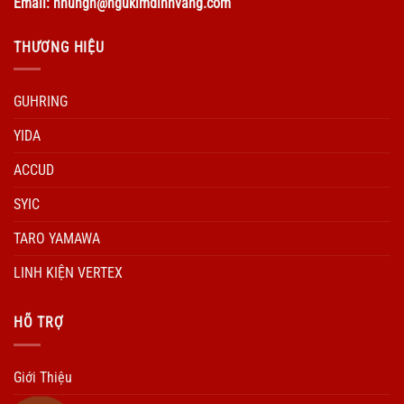
Email: nhungn@ngukimdinhvang.com
THƯƠNG HIỆU
GUHRING
YIDA
ACCUD
SYIC
TARO YAMAWA
LINH KIỆN VERTEX
HÕ TRỢ
Giới Thiệu