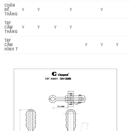
CHÂN
V
V
V
V
ĐẾ
THẲNG
TAY
V
V
V
V
CẦM
THẲNG
TAY
V
V
V
CẦM
HÌNH T