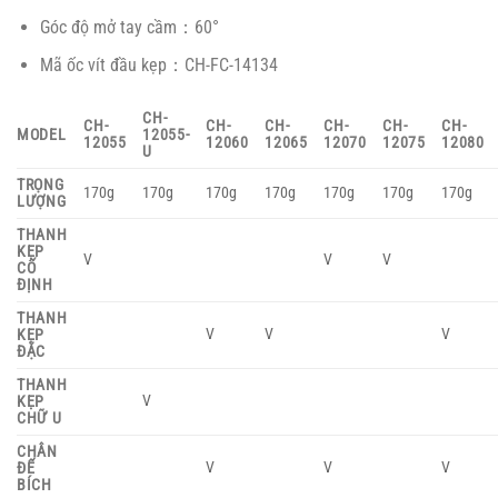
Góc độ mở tay cầm：60°
Mã ốc vít đầu kẹp：CH-FC-14134
CH-
CH-
CH-
CH-
CH-
CH-
CH-
MODEL
12055-
12055
12060
12065
12070
12075
12080
U
TRỌNG
170g
170g
170g
170g
170g
170g
170g
LƯỢNG
THANH
KẸP
V
V
V
CỐ
ĐỊNH
THANH
V
V
V
KẸP
ĐẶC
THANH
V
KẸP
CHỮ U
CHÂN
V
V
V
ĐẾ
BÍCH