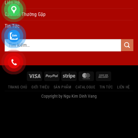
Liên Hệ
Câu Hỏi Thường Gặp
Tin Tức
TRANG CHỦ
GIỚI THIỆU
SẢN PHẨM
CATALOGUE
TIN TỨC
LIÊN HỆ
Copyright by Ngu Kim Dinh Vang