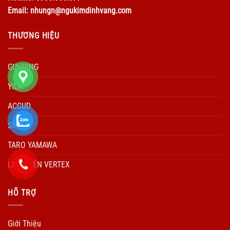
Email: nhungn@ngukimdinhvang.com
THƯƠNG HIỆU
GUHRING
YIDA
ACCUD
SYIC
TARO YAMAWA
LINH KIỆN VERTEX
HÕ TRỢ
Giới Thiệu