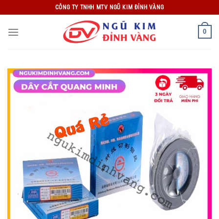
Bỏ
CÔNG TY TNHH MTV NGŨ KIM ĐỈNH VÀNG
qua
nội
0
dung