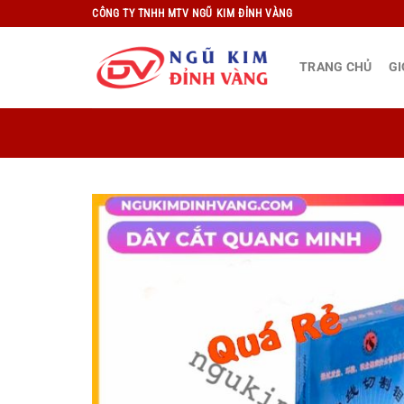
Bỏ
CÔNG TY TNHH MTV NGŨ KIM ĐỈNH VÀNG
qua
nội
TRANG CHỦ
GI
dung