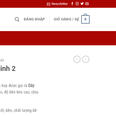
Newsletter
ĐĂNG NHẬP
GIỎ HÀNG /
0
₫
0
DÂY
inh 2
 hay được gọi là
Dây
, độ bền kéo cao, chịu
ốt, bền, chất lượng bề