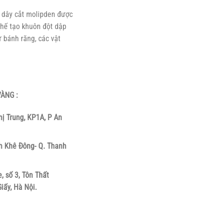
 dây cắt molipden được
chế tạo khuôn đột dập
 bánh răng, các vật
ÀNG :
hị Trung, KP1A, P An
h Khê Đông- Q. Thanh
, số 3, Tôn Thất
iấy, Hà Nội.