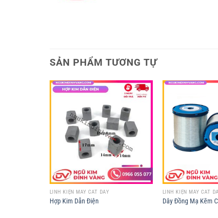
SẢN PHẨM TƯƠNG TỰ
LINH KIỆN MÁY CẮT DÂY
LINH KIỆN MÁY CẮT D
 EDM
Hợp Kim Dẫn Điện
Dây Đồng Mạ Kẽm C