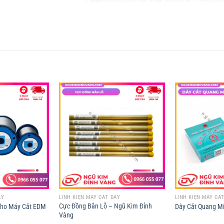
ÂY
LINH KIỆN MÁY CẮT DÂY
LINH KIỆN MÁY CẮ
Cực Đồng Bắn Lỗ – Ngũ Kim Đỉnh
ho Máy Cắt EDM
Dây Cắt Quang M
Vàng