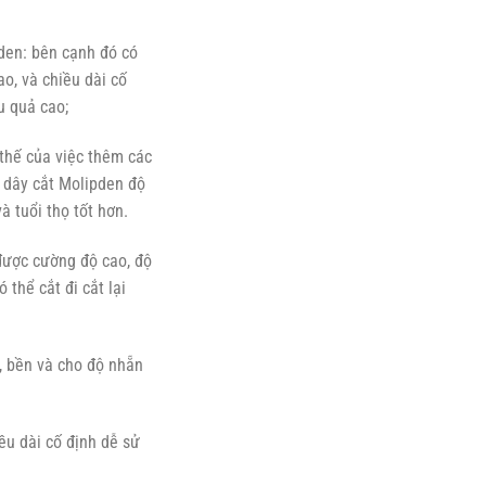
den: bên cạnh đó có
o, và chiều dài cố
u quả cao;
 thế của việc thêm các
y dây cắt Molipden độ
à tuổi thọ tốt hơn.
được cường độ cao, độ
 thể cắt đi cắt lại
, bền và cho độ nhẵn
ều dài cố định dễ sử