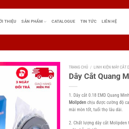
ỚI THIỆU
SẢN PHẨM
CATALOGUE
TIN TỨC
LIÊN HỆ
TRANG CHỦ
/
LINH KIỆN MÁY CẮT 
Dây Cắt Quang M
1. Dây cắt 0.18 EMD Quang Minh
Molipden
chịu được cường độ cao
mài mòn tốt, tuổi thọ lâu dài.
2. Chất lượng dây cắt Molipden t