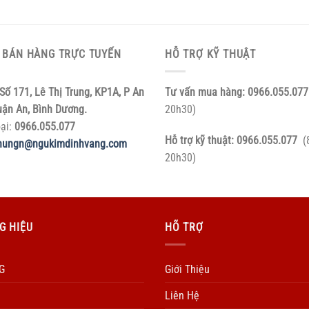
 BÁN HÀNG TRỰC TUYẾN
HỖ TRỢ KỸ THUẬT
Số 171, Lê Thị Trung, KP1A, P An
Tư vấn mua hàng:
0966.055.077
uận An, Bình Dương.
20h30)
oại:
0966.055.077
Hỗ trợ kỹ thuật:
0966.055.077
(
hungn@ngukimdinhvang.com
20h30)
G HIỆU
HÕ TRỢ
G
Giới Thiệu
Liên Hệ