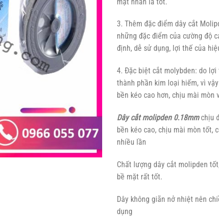
mặt nhẵn là tốt.
3. Thêm đặc điểm dây cắt Molip
những đặc điểm của cường độ ca
định, dễ sử dụng, lợi thế của hiệ
4. Đặc biệt cắt molybden: do lợi
thành phần kim loại hiếm, vì vậ
bền kéo cao hơn, chịu mài mòn v
Dây cắt molipden 0.18mm
chịu 
bền kéo cao, chịu mài mòn tốt, có
nhiều lần
Chất lượng dây cắt molipden tốt
bề mặt rất tốt.
Dây không giãn nở nhiệt nên chi
dụng