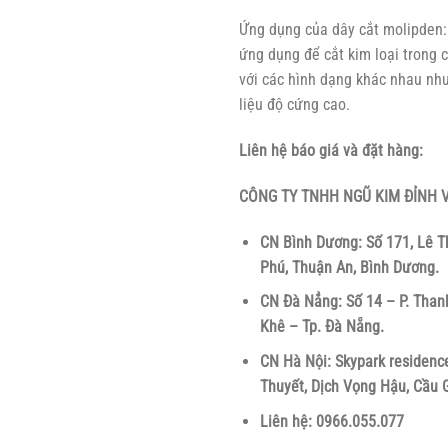
Ứng dụng của dây cắt molipden:
ứng dụng để cắt kim loại trong 
với các hình dạng khác nhau như
liệu độ cứng cao.
Liên hệ báo giá và đặt hàng:
CÔNG TY TNHH NGŨ KIM ĐỈNH V
CN Bình Dương: Số 171, Lê T
Phú, Thuận An, Bình Dương.
CN Đà Nẳng: Số 14 – P. Than
Khê – Tp. Đà Nẵng.
CN Hà Nội: Skypark residence
Thuyết, Dịch Vọng Hậu, Cầu G
Liên hệ: 0966.055.077