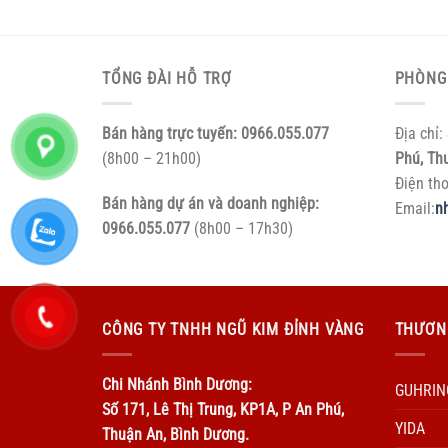
TỔNG ĐÀI HỖ TRỢ
PHÒNG
Bán hàng trực tuyến:
0966.055.077
Địa chỉ:
(8h00 – 21h00)
Phú, Th
Điện th
Bán hàng dự án và doanh nghiệp:
Email:
n
0966.055.077
(8h00 – 17h30)
CÔNG TY TNHH NGŨ KIM ĐỈNH VÀNG
THƯƠN
Chi Nhánh Bình Dương:
GUHRIN
Số 171, Lê Thị Trung, KP1A, P An Phú,
YIDA
Thuận An, Bình Dương.