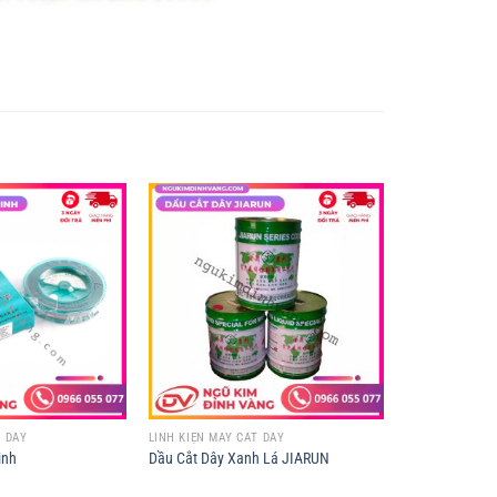
T DÂY
LINH KIỆN MÁY CẮT DÂY
inh
Dầu Cắt Dây Xanh Lá JIARUN