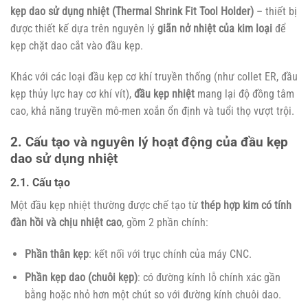
kẹp dao sử dụng nhiệt (Thermal Shrink Fit Tool Holder)
– thiết bị
được thiết kế dựa trên nguyên lý
giãn nở nhiệt của kim loại
để
kẹp chặt dao cắt vào đầu kẹp.
Khác với các loại đầu kẹp cơ khí truyền thống (như collet ER, đầu
kẹp thủy lực hay cơ khí vít),
đầu kẹp nhiệt
mang lại độ đồng tâm
cao, khả năng truyền mô-men xoắn ổn định và tuổi thọ vượt trội.
2. Cấu tạo và nguyên lý hoạt động của đầu kẹp
dao sử dụng nhiệt
2.1. Cấu tạo
Một đầu kẹp nhiệt thường được chế tạo từ
thép hợp kim có tính
đàn hồi và chịu nhiệt cao
, gồm 2 phần chính:
Phần thân kẹp
: kết nối với trục chính của máy CNC.
Phần kẹp dao (chuôi kẹp)
: có đường kính lỗ chính xác gần
bằng hoặc nhỏ hơn một chút so với đường kính chuôi dao.