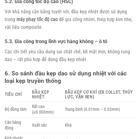
5.2. Gia công tốc độ cao (HSC)
Với khả năng cân bằng tuyệt vời, đầu kẹp nhiệt được sử dụng
trong
máy phay tốc độ cao
để gia công nhôm, thép hợp kim nhẹ,
vật liệu composite.
5.3. Gia công trong lĩnh vực hàng không – ô tô
Các chi tiết yêu cầu dung sai chặt chẽ, bề mặt mịn, không rung
dao – rất phù hợp để dùng đầu kẹp nhiệt.
6. So sánh đầu kẹp dao sử dụng nhiệt với các
loại kẹp truyền thống
ĐẦU KẸP
ĐẦU KẸP CƠ KHÍ (ER COLLET, THỦY
TIÊU CHÍ
NHIỆT
LỰC, VẶN REN)
Rất cao
Độ đồng tâm
Trung bình (0.01mm – 0.02mm)
(≤0.003mm)
Cân bằng
Xuất sắc
Khá
động
Kích thước