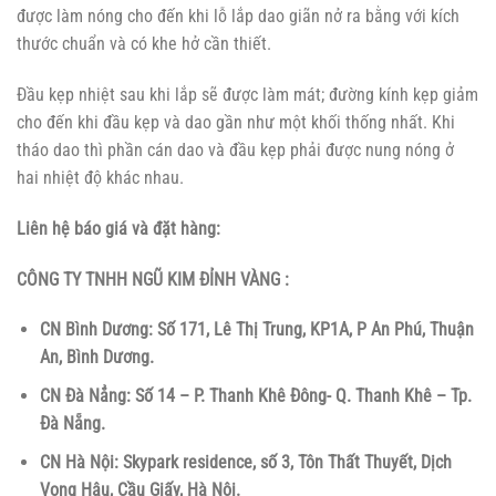
được làm nóng cho đến khi lỗ lắp dao giãn nở ra bằng với kích
thước chuẩn và có khe hở cần thiết.
Đầu kẹp nhiệt sau khi lắp sẽ được làm mát; đường kính kẹp giảm
cho đến khi đầu kẹp và dao gần như một khối thống nhất. Khi
tháo dao thì phần cán dao và đầu kẹp phải được nung nóng ở
hai nhiệt độ khác nhau.
Liên hệ báo giá và đặt hàng:
CÔNG TY TNHH NGŨ KIM ĐỈNH VÀNG :
CN Bình Dương: Số 171, Lê Thị Trung, KP1A, P An Phú, Thuận
An, Bình Dương.
CN Đà Nẳng: Số 14 – P. Thanh Khê Đông- Q. Thanh Khê – Tp.
Đà Nẵng.
CN Hà Nội: Skypark residence, số 3, Tôn Thất Thuyết, Dịch
Vọng Hậu, Cầu Giấy, Hà Nội.