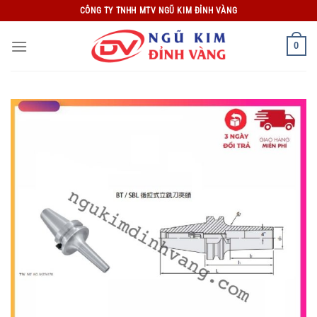
Bỏ
CÔNG TY TNHH MTV NGŨ KIM ĐỈNH VÀNG
qua
nội
0
dung