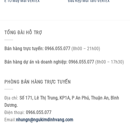
Ê TÔ Máy Mài VERTEX
Đầu Kẹp Mũi Taro VERTEX
TỔNG ĐÀI HỖ TRỢ
Bán hàng trực tuyến:
0966.055.077
(8h00 – 21h00)
Bán hàng dự án và doanh nghiệp:
0966.055.077
(8h00 – 17h30)
PHÒNG BÁN HÀNG TRỰC TUYẾN
Địa chỉ:
Số 171, Lê Thị Trung, KP1A, P An Phú, Thuận An, Bình
Dương.
Điện thoại:
0966.055.077
Email:
nhungn@ngukimdinhvang.com