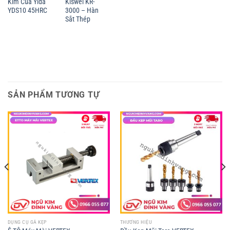
Kim Của Yida
Kiswel KR-
YDS10 45HRC
3000 – Hàn
Sắt Thép
SẢN PHẨM TƯƠNG TỰ
DỤNG CỤ GÁ KẸP
THƯƠNG HIỆU