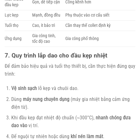
Gọn, dễ tiếp cận
Cồng kềnh hơn
đầu kẹp
Lực kẹp
Mạnh, đồng đều
Phụ thuộc vào cơ cấu siết
Tuổi thọ
Cao, ít bảo trì
Cần thay thế collet định kỳ
Gia công tinh,
Ứng dụng
Gia công phổ thông
tốc độ cao
7. Quy trình lắp dao cho đầu kẹp nhiệt
Để đảm bảo hiệu quả và tuổi thọ thiết bị, cần thực hiện đúng quy
trình:
Vệ sinh sạch
lỗ kẹp và chuôi dao.
Dùng
máy nung chuyên dụng
(máy gia nhiệt bằng cảm ứng
điện từ).
Khi đầu kẹp đạt nhiệt độ chuẩn (~300°C),
nhanh chóng đưa
dao vào
vị trí.
Để nguội tự nhiên hoặc dùng
khí nén làm mát
.