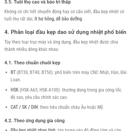
3.5. Tuổi thọ cao và bảo trì thấp
Không có chi tiết chuyển động hay cơ cấu siết, đầu kẹp nhiệt có
tuổi thọ rất dài,
ít hư hỏng, dễ bảo dưỡng
.
4. Phân loại đầu kẹp dao sử dụng nhiệt phổ biến
Tùy theo loại trục máy và ứng dụng, đầu kẹp nhiệt được chia
thành nhiều dòng khác nhau:
4.1. Theo chuẩn chuôi kẹp
BT
(BT30, BT40, BT50): phổ biến trên máy CNC Nhật, Hàn, Đài
Loan.
HSK
(HSK-A63, HSK-A100): thường dùng trong gia công tốc
độ cao, yêu cầu chính xác cao.
CAT / SK / DIN
: theo tiêu chuẩn châu Âu hoặc Mỹ.
4.2. Theo ứng dụng gia công
Đầu kẹp nhiệt phay tinh
: tập trung vào độ đồng tâm và cân