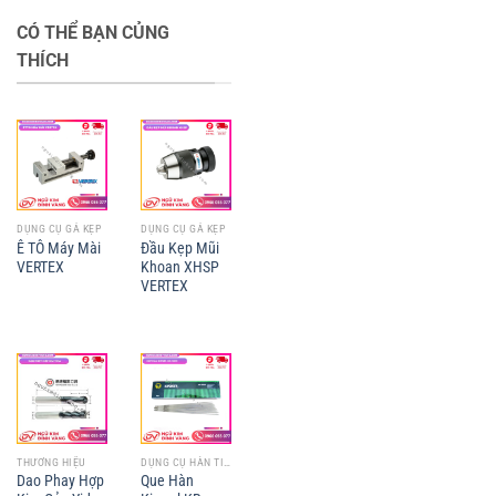
CÓ THỂ BẠN CỦNG
THÍCH
DỤNG CỤ GÁ KẸP
DỤNG CỤ GÁ KẸP
Ê TÔ Máy Mài
Đầu Kẹp Mũi
VERTEX
Khoan XHSP
VERTEX
THƯƠNG HIỆU
DỤNG CỤ HÀN TIỆN
Dao Phay Hợp
Que Hàn