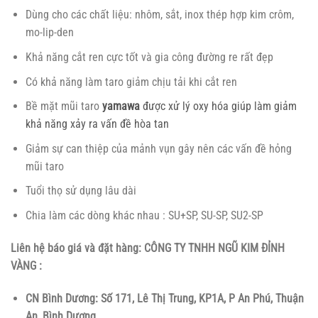
Dùng cho các chất liệu: nhôm, sắt, inox thép hợp kim crôm,
mo-lip-den
Khả năng cắt ren cực tốt và gia công đường re rất đẹp
Có khả năng làm taro giảm chịu tải khi cắt ren
Bề mặt mũi taro
yamawa
được xử lý oxy hóa giúp làm giảm
khả năng xảy ra vấn đề hòa tan
Giảm sự can thiệp của mảnh vụn gây nên các vấn đề hỏng
mũi taro
Tuổi thọ sử dụng lâu dài
Chia làm các dòng khác nhau : SU+SP, SU-SP, SU2-SP
Liên hệ báo giá và đặt hàng:
CÔNG TY TNHH NGŨ KIM ĐỈNH
VÀNG :
CN Bình Dương: Số 171, Lê Thị Trung, KP1A, P An Phú, Thuận
An, Bình Dương.