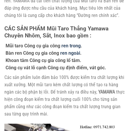
ren. YAMAWA đã cải tiến chất lượng của Mũi taro và Bàn ren để
đáp ứng được nhu cầu của khách hàng. Mục tiêu lớn nhất của
chúng tôi là cung cấp cho khách hàng “Đường ren chính xác”.
CÁC SẢN PHẨM Mũi Taro Thẳng Yamawa
Chuyên Nhôm, Sắt, Inox bao gồm :
Mũi taro Công cụ gia công
ren trong
.
Bàn ren Công cụ gia công
ren ngoài
.
Khoan tâm Công cụ gia công lổ tâm.
Công cụ vát lỗ cạnh Công cụ định điểm, vát góc.
Các sản phẩm luôn đảm bảo 100% được kiểm tra chất lượng khi
xuất xưởng. Một mũi taro kém chất lượng có thể tạo ra hàng
ngàn các bộ phận bị lỗi. Để tránh xảy ra điều này,
YAMAWA
thực
hiện công đoạn kiểm tra chất lượng cuối 100% cho từng sản
phẩm cũng như các công đoạn kiểm tra chất lượng trung gian
sau từng quy trình mài.