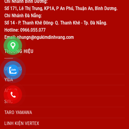
Chi Nhánh Bình Dương:
Số 171, Lê Thị Trung, KP1A, P An Phú, Thuận An, Bình Dương.
Chi Nhánh Đà Nẳng:
Số 14 - P. Thanh Khê Đông- Q. Thanh Khê - Tp. Đà Nẵng.
Hotline: 0966.055.077
Email: nhungn@ngukimdinhvang.com
THƯƠNG HIỆU
GUHRING
YIDA
ACCUD
SYIC
TARO YAMAWA
LINH KIỆN VERTEX