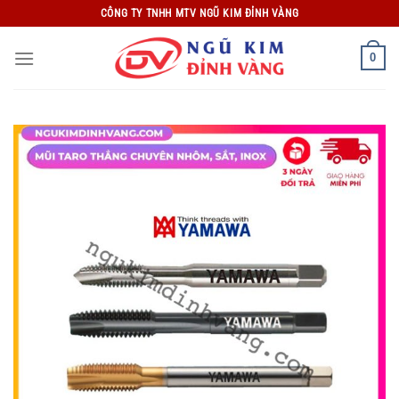
Bỏ
CÔNG TY TNHH MTV NGŨ KIM ĐỈNH VÀNG
qua
nội
0
dung