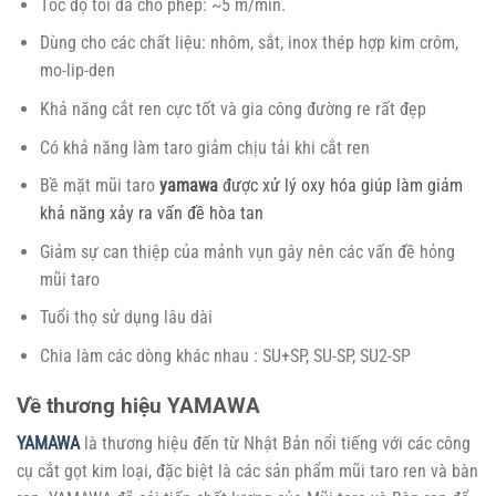
Tốc độ tối đa cho phép: ~5 m/min.
Dùng cho các chất liệu: nhôm, sắt, inox thép hợp kim crôm,
mo-lip-den
Khả năng cắt ren cực tốt và gia công đường re rất đẹp
Có khả năng làm taro giảm chịu tải khi cắt ren
Bề mặt mũi taro
yamawa
được xử lý oxy hóa giúp làm giảm
khả năng xảy ra vấn đề hòa tan
Giảm sự can thiệp của mảnh vụn gây nên các vấn đề hỏng
mũi taro
Tuổi thọ sử dụng lâu dài
Chia làm các dòng khác nhau : SU+SP, SU-SP, SU2-SP
Về thương hiệu YAMAWA
YAMAWA
là thương hiệu đến từ Nhật Bản nổi tiếng với các công
cụ cắt gọt kim loại, đặc biệt là các sản phẩm mũi taro ren và bàn