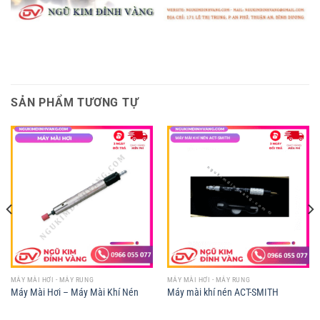
SẢN PHẨM TƯƠNG TỰ
MÁY MÀI HƠI - MÁY RUNG
MÁY MÀI HƠI - MÁY RUNG
Máy Mài Hơi – Máy Mài Khí Nén
Máy mài khí nén ACT-SMITH