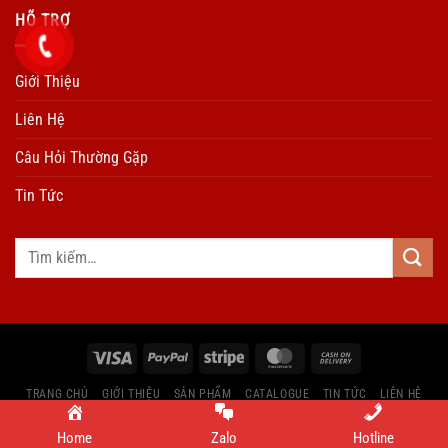
HÕ TRỢ
Giới Thiệu
Liên Hệ
Câu Hỏi Thường Gặp
Tin Tức
TRANG CHỦ
GIỚI THIỆU
SẢN PHẨM
CATALOGUE
TIN TỨC
LIÊN HỆ
Copyright by Ngu Kim Dinh Vang
Home
Zalo
Hotline