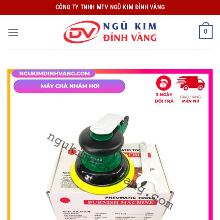
Bỏ
CÔNG TY TNHH MTV NGŨ KIM ĐỈNH VÀNG
qua
nội
0
dung