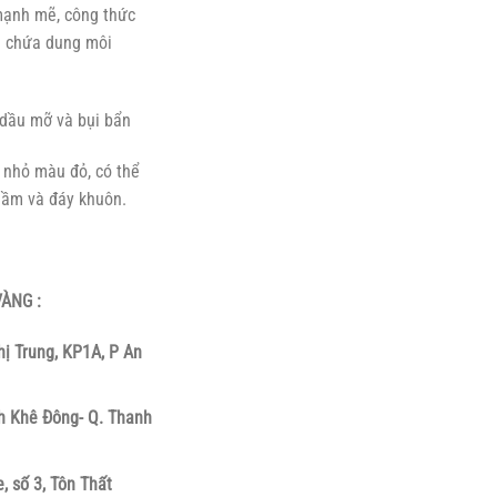
mạnh mẽ, công thức
g chứa dung môi
i dầu mỡ và bụi bẩn
 nhỏ màu đỏ, có thể
gầm và đáy khuôn.
ÀNG :
hị Trung, KP1A, P An
h Khê Đông- Q. Thanh
, số 3, Tôn Thất