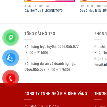
DUNG DỊCH CÔNG NGHIỆP
DUNG DỊCH CÔNG NGH
Dầu Bôi Trơn SILICONE TOYO
Dầu Chống Rỉ Sét RP
TỔNG ĐÀI HỖ TRỢ
PHÒNG
Bán hàng trực tuyến:
0966.055.077
Địa chỉ:
(8h00 – 21h00)
Phú, Th
Điện th
Bán hàng dự án và doanh nghiệp:
Email:
n
0966.055.077
(8h00 – 17h30)
CÔNG TY TNHH NGŨ KIM ĐỈNH VÀNG
THƯƠN
Chi Nhánh Bình Dương: