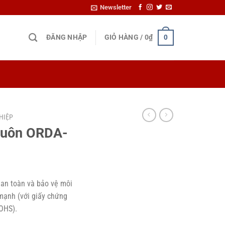
Newsletter
ĐĂNG NHẬP
GIỎ HÀNG /
0
₫
0
HIỆP
huôn ORDA-
an toàn và bảo vệ môi
mạnh (với giấy chứng
OHS).