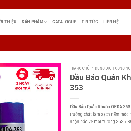
ỚI THIỆU
SẢN PHẨM
CATALOGUE
TIN TỨC
LIÊN HỆ
TRANG CHỦ
/
DUNG DỊCH CÔNG NG
Dầu Bảo Quản K
353
Dầu Bảo Quản Khuôn ORDA-353
trường chất làm sạch nấm mốc 
nhận bảo vệ môi trường SGS \ R