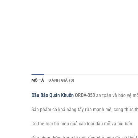
MÔ TẢ
ĐÁNH GIÁ (0)
Dầu Bảo Quản Khuôn
ORDA-353
an toàn và bảo vệ mô
Sản phẩm có khả năng tẩy rửa mạnh mẽ, công thức th
Có thể loại bỏ hiệu quả các loại dầu mỡ và bụi bẩn
Đầu phun được trang bị một ống nhỏ màu đỏ, có thể 