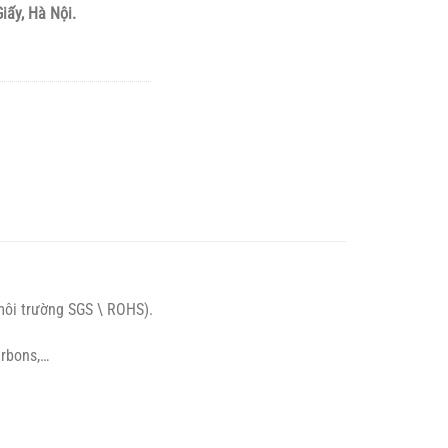
iấy, Hà Nội.
môi trường SGS \ ROHS).
arbons,…