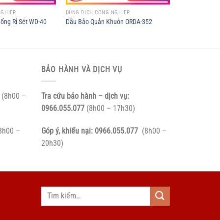
NGHIỆP
DUNG DỊCH CÔNG NGHIỆP
hống Rỉ Sét WD-40
Dầu Bảo Quản Khuôn ORDA-352
BẢO HÀNH VÀ DỊCH VỤ
(8h00 –
Tra cứu bảo hành – dịch vụ:
0966.055.077
(8h00 – 17h30)
8h00 –
Góp ý, khiếu nại:
0966.055.077
(8h00 –
20h30)