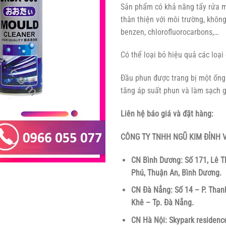
Sản phẩm có khả năng tẩy rửa 
thân thiện với môi trường, khôn
benzen, chlorofluorocarbons,…
Có thể loại bỏ hiệu quả các loạ
Đầu phun được trang bị một ống
tăng áp suất phun và làm sạch 
Liên hệ báo giá và đặt hàng:
CÔNG TY TNHH NGŨ KIM ĐỈNH V
CN Bình Dương: Số 171, Lê T
Phú, Thuận An, Bình Dương.
CN Đà Nẳng: Số 14 – P. Than
Khê – Tp. Đà Nẵng.
CN Hà Nội: Skypark residence