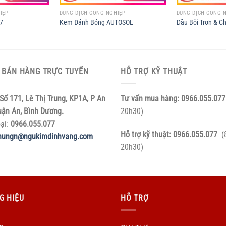
IỆP
DUNG DỊCH CÔNG NGHIỆP
DUNG DỊCH CÔNG 
7
Kem Đánh Bóng AUTOSOL
Dầu Bôi Trơn & C
 BÁN HÀNG TRỰC TUYẾN
HỖ TRỢ KỸ THUẬT
Số 171, Lê Thị Trung, KP1A, P An
Tư vấn mua hàng:
0966.055.077
uận An, Bình Dương.
20h30)
oại:
0966.055.077
Hỗ trợ kỹ thuật:
0966.055.077
(
hungn@ngukimdinhvang.com
20h30)
G HIỆU
HÕ TRỢ