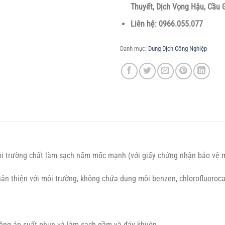
Thuyết, Dịch Vọng Hậu, Cầu G
Liên hệ: 0966.055.077
Danh mục:
Dung Dịch Công Nghiệp
i trường chất làm sạch nấm mốc mạnh (với giấy chứng nhận bảo vệ 
ân thiện với môi trường, không chứa dung môi benzen, chlorofluoroc
tăng áp suất phun và làm sạch gầm và đáy khuôn.