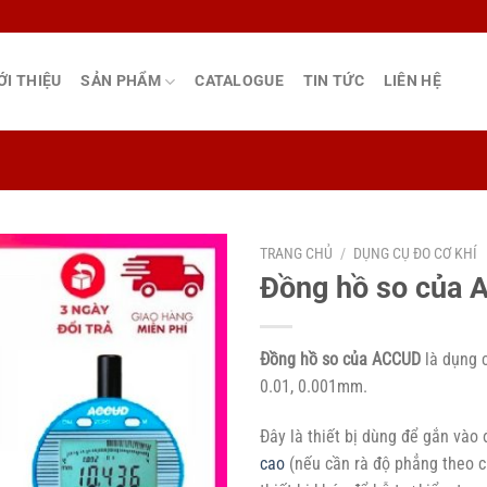
ỚI THIỆU
SẢN PHẨM
CATALOGUE
TIN TỨC
LIÊN HỆ
TRANG CHỦ
/
DỤNG CỤ ĐO CƠ KHÍ
Đồng hồ so của
Đồng hồ so của ACCUD
là dụng c
0.01, 0.001mm.
Đây là thiết bị dùng để gắn vào
cao
(nếu cần rà độ phẳng theo c