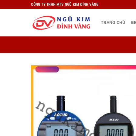
Bỏ
CÔNG TY TNHH MTV NGŨ KIM ĐỈNH VÀNG
qua
nội
TRANG CHỦ
GI
dung