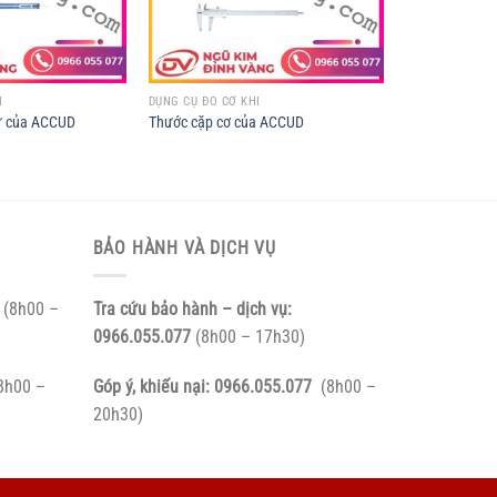
Í
DỤNG CỤ ĐO CƠ KHÍ
tử của ACCUD
Thước cặp cơ của ACCUD
BẢO HÀNH VÀ DỊCH VỤ
(8h00 –
Tra cứu bảo hành – dịch vụ:
0966.055.077
(8h00 – 17h30)
8h00 –
Góp ý, khiếu nại:
0966.055.077
(8h00 –
20h30)