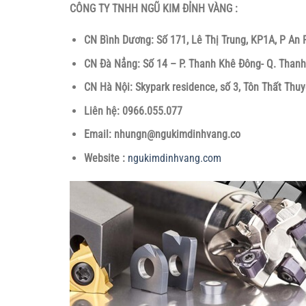
CÔNG TY TNHH NGŨ KIM ĐỈNH VÀNG :
CN Bình Dương: Số 171, Lê Thị Trung, KP1A, P An 
CN Đà Nẳng: Số 14 – P. Thanh Khê Đông- Q. Thanh
CN Hà Nội: Skypark residence, số 3, Tôn Thất Thuy
Liên hệ: 0966.055.077
Email: nhungn@ngukimdinhvang.co
Website :
ngukimdinhvang.com