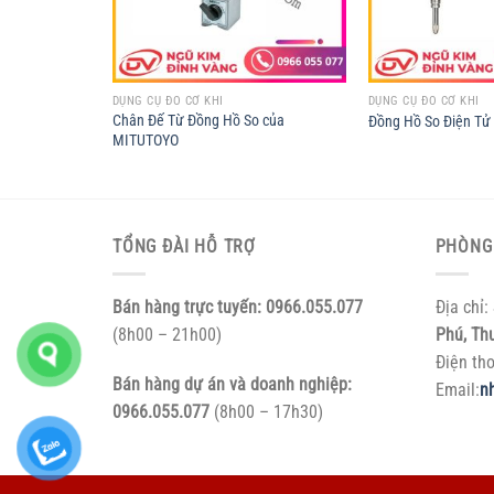
DỤNG CỤ ĐO CƠ KHÍ
DỤNG CỤ ĐO CƠ KHÍ
Chân Đế Từ Đồng Hồ So của
TOYO
Đồng Hồ So Điện T
MITUTOYO
TỔNG ĐÀI HỖ TRỢ
PHÒNG
Bán hàng trực tuyến:
0966.055.077
Địa chỉ:
(8h00 – 21h00)
Phú, Th
Điện th
Bán hàng dự án và doanh nghiệp:
Email:
n
0966.055.077
(8h00 – 17h30)