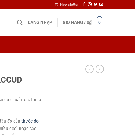
Newsletter
ĐĂNG NHẬP
GIỎ HÀNG /
0
₫
0
 ACCUD
ụ đo chuẩn xác tới tận
 đầu đo của
thước đo
hiều dọc) hoặc các