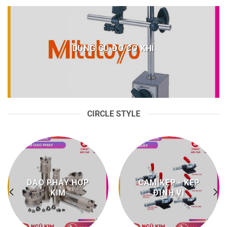
DỤNG CỤ ĐO CƠ KHÍ
CIRCLE STYLE
DAO PHAY HỢP
CAM KẸP - KẸP
KIM
ĐỊNH VỊ