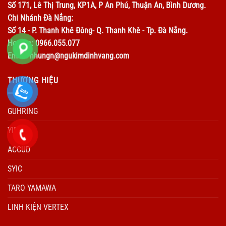
Số 171, Lê Thị Trung, KP1A, P An Phú, Thuận An, Bình Dương.
Chi Nhánh Đà Nẳng:
Số 14 - P. Thanh Khê Đông- Q. Thanh Khê - Tp. Đà Nẵng.
Hotline: 0966.055.077
Email: nhungn@ngukimdinhvang.com
THƯƠNG HIỆU
GUHRING
YIDA
ACCUD
SYIC
TARO YAMAWA
LINH KIỆN VERTEX