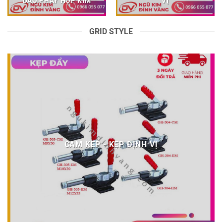
DAO PHAY HỢP KIM
VỊ
GRID STYLE
CAM KẸP - KẸP ĐỊNH VỊ