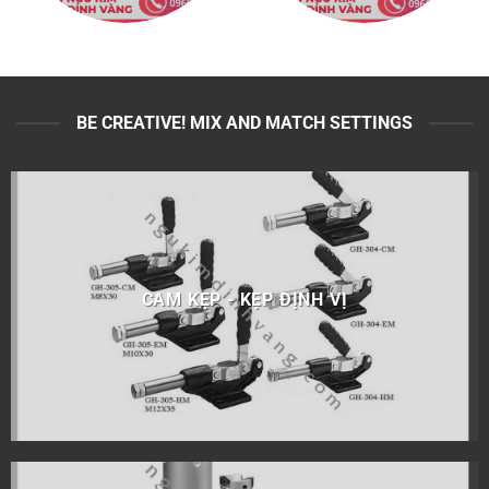
BE CREATIVE! MIX AND MATCH SETTINGS
CAM KẸP - KẸP ĐỊNH VỊ