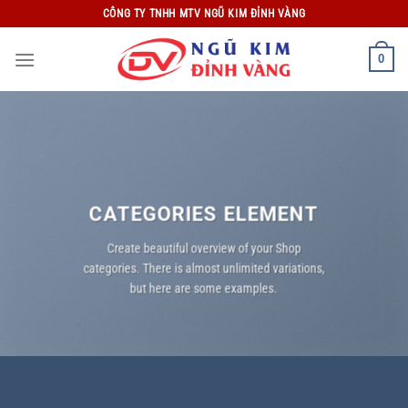
Bỏ
CÔNG TY TNHH MTV NGŨ KIM ĐỈNH VÀNG
qua
nội
0
dung
CATEGORIES ELEMENT
Create beautiful overview of your Shop
categories. There is almost unlimited variations,
but here are some examples.