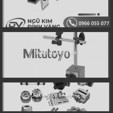
DỤNG CỤ ĐO CƠ KHÍ
DỤNG CỤ GÁ KẸP