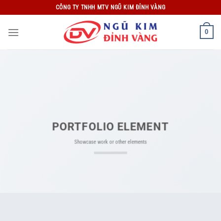
Bỏ
CÔNG TY TNHH MTV NGŨ KIM ĐỈNH VÀNG
qua
nội
0
dung
PORTFOLIO ELEMENT
Showcase work or other elements