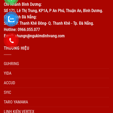
Chi Nhánh Bình Dương:
Số 171, Lê Thị Trung, KP1A, P An Phú, Thuận An, Bình Dương.
Chi Nhánh Đà Nẳng:
Số 14 - P. Thanh Khê Đông- Q. Thanh Khê - Tp. Đà Nẵng.
Hotline: 0966.055.077
Email: nhungn@ngukimdinhvang.com
THƯƠNG HIỆU
GUHRING
YIDA
ACCUD
SYIC
TARO YAMAWA
LINH KIỆN VERTEX